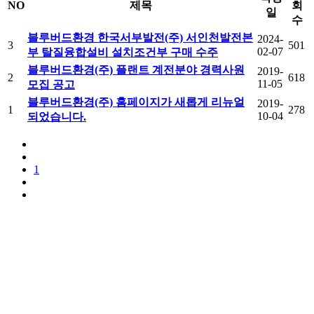
NO
제목
회
일
수
블루버드환경 한국서부발전(주) 서인천발전본
2024-
3
501
02-07
부 탈질융합설비 설치조건부 구매 수주
블루버드환경(주) 플랜트 계전분야 경력사원
2019-
2
618
11-05
모집 공고
블루버드환경(주) 홈페이지가 새롭게 리뉴얼
2019-
1
278
10-04
되었습니다.
1